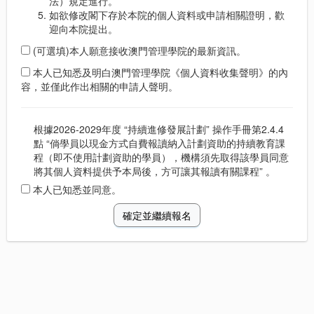
法）規定進行。
如欲修改閣下存於本院的個人資料或申請相關證明，歡
迎向本院提出。
(可選填)本人願意接收澳門管理學院的最新資訊。
本人已知悉及明白澳門管理學院《個人資料收集聲明》的內
容，並僅此作出相關的申請人聲明。
根據2026-2029年度 “持續進修發展計劃” 操作手冊第2.4.4
點 “倘學員以現金方式自費報讀納入計劃資助的持續教育課
程（即不使用計劃資助的學員），機構須先取得該學員同意
將其個人資料提供予本局後，方可讓其報讀有關課程” 。
本人已知悉並同意。
確定並繼續報名