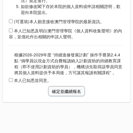
法）規定進行。
如欲修改閣下存於本院的個人資料或申請相關證明，歡
迎向本院提出。
(可選填)本人願意接收澳門管理學院的最新資訊。
本人已知悉及明白澳門管理學院《個人資料收集聲明》的內
容，並僅此作出相關的申請人聲明。
根據2026-2029年度 “持續進修發展計劃” 操作手冊第2.4.4
點 “倘學員以現金方式自費報讀納入計劃資助的持續教育課
程（即不使用計劃資助的學員），機構須先取得該學員同意
將其個人資料提供予本局後，方可讓其報讀有關課程” 。
本人已知悉並同意。
確定並繼續報名