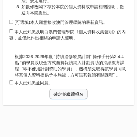
法）規定進行。
如欲修改閣下存於本院的個人資料或申請相關證明，歡
迎向本院提出。
(可選填)本人願意接收澳門管理學院的最新資訊。
本人已知悉及明白澳門管理學院《個人資料收集聲明》的內
容，並僅此作出相關的申請人聲明。
根據2026-2029年度 “持續進修發展計劃” 操作手冊第2.4.4
點 “倘學員以現金方式自費報讀納入計劃資助的持續教育課
程（即不使用計劃資助的學員），機構須先取得該學員同意
將其個人資料提供予本局後，方可讓其報讀有關課程” 。
本人已知悉並同意。
確定並繼續報名