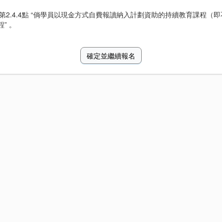
操作手冊第2.4.4點 “倘學員以現金方式自費報讀納入計劃資助的持續教育課
” 。
確定並繼續報名